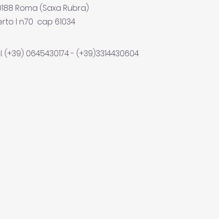
00188 Roma (Saxa Rubra)
rto I n.70 cap 61034
l. (+39) 0645430174 - (+39)3314430604