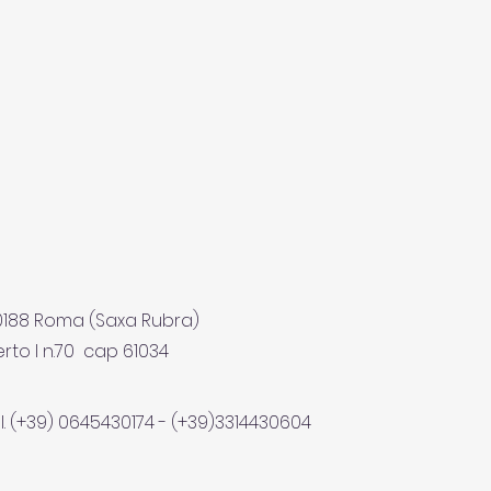
00188 Roma (Saxa Rubra)
rto I n.70 cap 61034
l. (+39) 0645430174 - (+39)3314430604