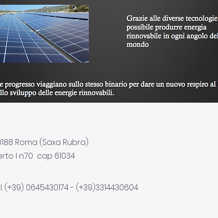
00188 Roma (Saxa Rubra)
rto I n.70 cap 61034
l. (+39) 0645430174 - (+39)3314430604