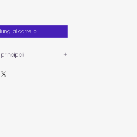
ungi al carrello
principali
o e compatto Facile da 
agazzino, trasportare e 
lendide 13.000 lumen, 
 WUXGA con tecnologia 4K 
nt
 utilizzo Installazione 
cking, flessibilità e controllo 
e
utenzione Struttura 