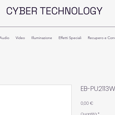
CYBER TECHNOLOGY
Audio
Video
Illuminazione
Effetti Speciali
Recupero e Conv
EB-PU2113
Prezzo
0,00 €
Quantità
*