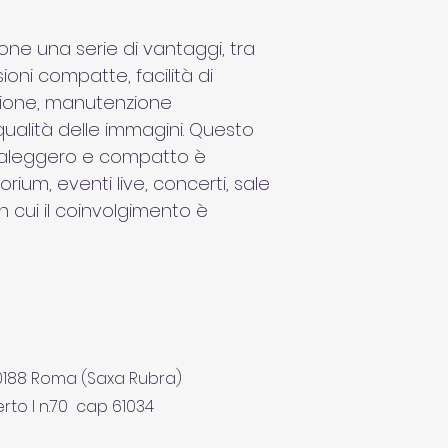
migliorata a
Certificazio
Vantaggi am
one una serie di vantaggi, tra 
più contenut
oni compatte, facilità di 
inferiore
azione, manutenzione 
ualità delle immagini. Questo 
traleggero e compatto è 
ium, eventi live, concerti, sale 
in cui il coinvolgimento è 
00188 Roma (Saxa Rubra)
rto I n.70 cap 61034