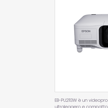
EB-PU2113W è un videoproi
ultraleggero e compatto.