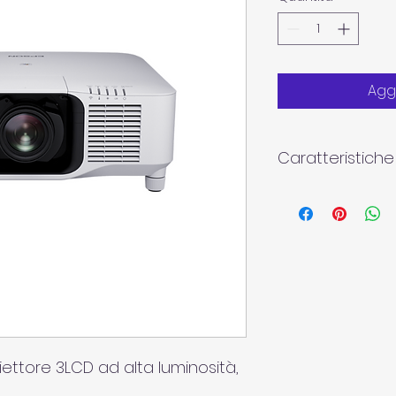
Aggi
Caratteristiche 
Ultralegger
riporre in m
installare
Immagini sp
risoluzione
Enhanceme
Semplicità di
semplice, sta
delle ottich
ettore 3LCD ad alta luminosità, 
Nessuna man