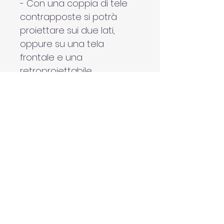
- Con una coppia di tele 
contrapposte si potrà 
proiettare sui due lati, 
oppure su una tela 
frontale e una 
retroproiettabile.
- In una sala convegni può 
essere interessante avere 
una tela con stampa 
digitale che riproduca il 
logo dell’albergo o del 
centro congressi, più una 
tela di proiezione da far 
scendere solo durante la 
proiezione.