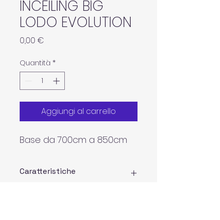
INCEILING BIG
LODO EVOLUTION
Prezzo
0,00 €
Quantità
*
Aggiungi al carrello
Base da 700cm a 850cm
Caratteristiche
• Large venues 
• Perfetta chiusura del 