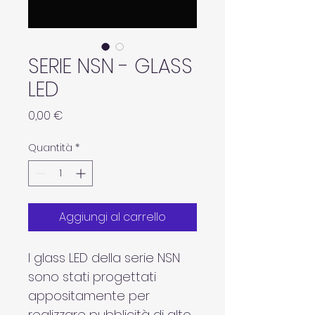
SERIE NSN - GLASS
LED
Prezzo
0,00 €
Quantità
*
Aggiungi al carrello
I glass LED della serie NSN 
sono stati progettati 
appositamente per 
realizzare pubblicità di alto 