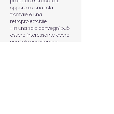
proiettare sui due lati, 
oppure su una tela 
frontale e una 
retroproiettabile;
- In una sala convegni può 
essere interessante avere 
una tela con stampa 
digitale che riproduca il 
logo dell’albergo o del 
centro congressi, più una 
tela di proiezione da far 
scendere solo durante la 
proiezione.
CARATTERISTICHE PRINCIPALI: