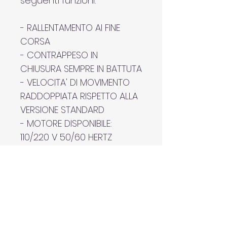
seguenti funzioni:
- RALLENTAMENTO AI FINE 
CORSA
- CONTRAPPESO IN 
CHIUSURA SEMPRE IN BATTUTA
- VELOCITA' DI MOVIMENTO 
RADDOPPIATA RISPETTO ALLA 
VERSIONE STANDARD
- MOTORE DISPONIBILE: 
110/220 V 50/60 HERTZ
Naturalmente lo schermo 
mantiene le medesime 
caratteristiche e qualità 
del  WAVE TENSIONATO. 